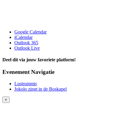
Google Calendar
iCalendar
Outlook 365
Outlook Live
Deel dit via jouw favoriete platform!
Facebook
Twitter
LinkedIn
Tumblr
Pinterest
Evenement Navigatie
Lustrummis
Jokolo zingt in de Boskapel
Close
×
product
quick
view