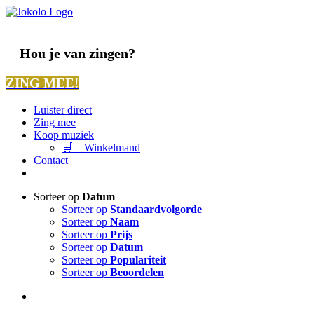
Ga
naar
inhoud
Hou je van zingen?
ZING MEE!
Luister direct
Zing mee
Koop muziek
🛒 – Winkelmand
Contact
Sorteer op
Datum
Sorteer op
Standaardvolgorde
Sorteer op
Naam
Sorteer op
Prijs
Sorteer op
Datum
Sorteer op
Populariteit
Sorteer op
Beoordelen