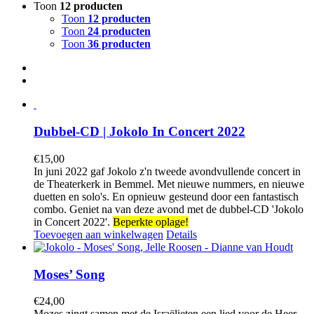
Toon
12 producten
Toon
12 producten
Toon
24 producten
Toon
36 producten
Dubbel-CD | Jokolo In Concert 2022
€
15,00
In juni 2022 gaf Jokolo z'n tweede avondvullende concert in
de Theaterkerk in Bemmel. Met nieuwe nummers, en nieuwe
duetten en solo's. En opnieuw gesteund door een fantastisch
combo. Geniet na van deze avond met de dubbel-CD 'Jokolo
in Concert 2022'.
Beperkte oplage!
Toevoegen aan winkelwagen
Details
Moses’ Song
€
24,00
Mozes zingt samen met de Israëlieten een lied voor de Heer,